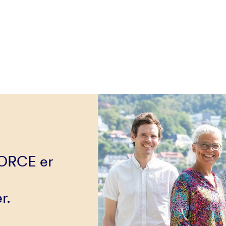
NORCE er
r.