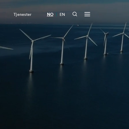
|
Tjenester
NO
EN