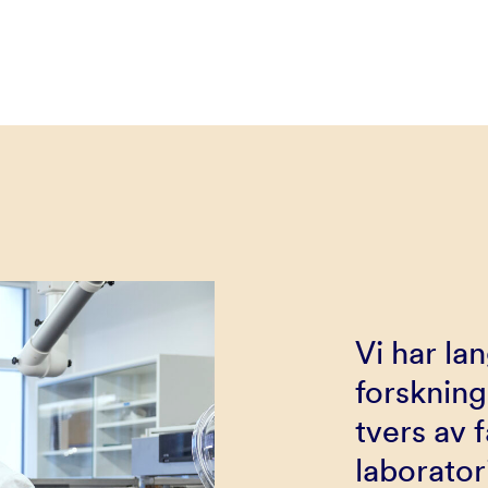
Vi har la
forsknin
tvers av
laborator