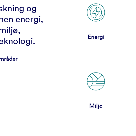
rskning og
nen energi,
miljø,
Energi
eknologi.
områder
Miljø